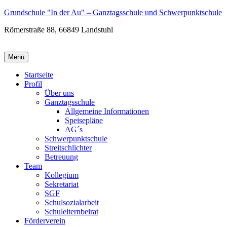
Zum
Grundschule "In der Au" – Ganztagsschule und Schwerpunktschule
Inhalt
Römerstraße 88, 66849 Landstuhl
wechseln
Menü
Startseite
Profil
Über uns
Ganztagsschule
Allgemeine Informationen
Speisepläne
AG´s
Schwerpunktschule
Streitschlichter
Betreuung
Team
Kollegium
Sekretariat
SGF
Schulsozialarbeit
Schulelternbeirat
Förderverein