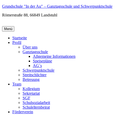
Zum
Grundschule "In der Au" – Ganztagsschule und Schwerpunktschule
Inhalt
Römerstraße 88, 66849 Landstuhl
wechseln
Menü
Startseite
Profil
Über uns
Ganztagsschule
Allgemeine Informationen
Speisepläne
AG´s
Schwerpunktschule
Streitschlichter
Betreuung
Team
Kollegium
Sekretariat
SGF
Schulsozialarbeit
Schulelternbeirat
Förderverein