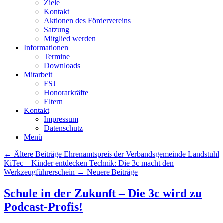
Ziele
Kontakt
Aktionen des Fördervereins
Satzung
Mitglied werden
Informationen
Termine
Downloads
Mitarbeit
FSJ
Honorarkräfte
Eltern
Kontakt
Impressum
Datenschutz
Menü
Beitrags
← Ältere Beiträge
Ehrenamtspreis der Verbandsgemeinde Landstuhl
Übersicht
KiTec – Kinder entdecken Technik: Die 3c macht den
Werkzeugführerschein
→ Neuere Beiträge
Schule in der Zukunft – Die 3c wird zu
Podcast-Profis!