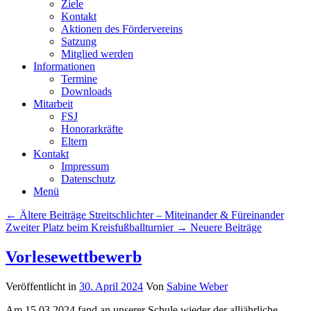
Ziele
Kontakt
Aktionen des Fördervereins
Satzung
Mitglied werden
Informationen
Termine
Downloads
Mitarbeit
FSJ
Honorarkräfte
Eltern
Kontakt
Impressum
Datenschutz
Menü
Beitrags
← Ältere Beiträge
Streitschlichter – Miteinander & Füreinander
Übersicht
Zweiter Platz beim Kreisfußballturnier
→ Neuere Beiträge
Vorlesewettbewerb
Veröffentlicht in
30. April 2024
Von
Sabine Weber
Am 15.03.2024 fand an unserer Schule wieder der alljährliche