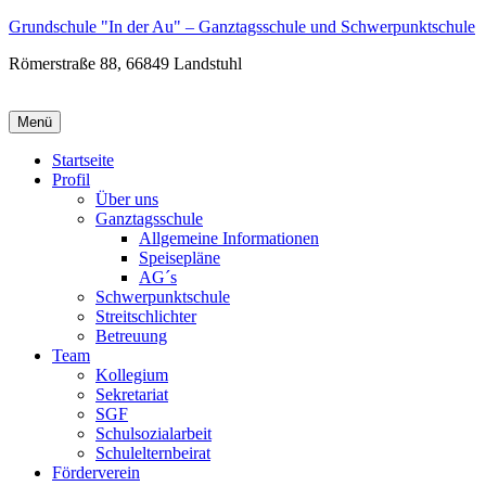
Zum
Grundschule "In der Au" – Ganztagsschule und Schwerpunktschule
Inhalt
Römerstraße 88, 66849 Landstuhl
wechseln
Menü
Startseite
Profil
Über uns
Ganztagsschule
Allgemeine Informationen
Speisepläne
AG´s
Schwerpunktschule
Streitschlichter
Betreuung
Team
Kollegium
Sekretariat
SGF
Schulsozialarbeit
Schulelternbeirat
Förderverein