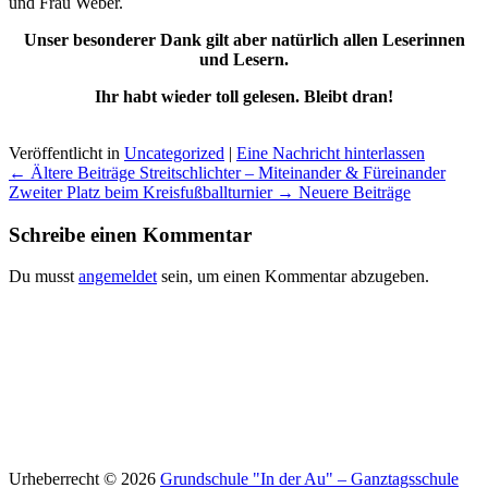
und Frau Weber.
Unser besonderer Dank gilt aber natürlich allen Leserinnen
und Lesern.
Ihr habt wieder toll gelesen. Bleibt dran!
Veröffentlicht in
Uncategorized
|
Eine Nachricht hinterlassen
Beitrags
← Ältere Beiträge
Streitschlichter – Miteinander & Füreinander
Übersicht
Zweiter Platz beim Kreisfußballturnier
→ Neuere Beiträge
Schreibe einen Kommentar
Du musst
angemeldet
sein, um einen Kommentar abzugeben.
Urheberrecht © 2026
Grundschule "In der Au" – Ganztagsschule