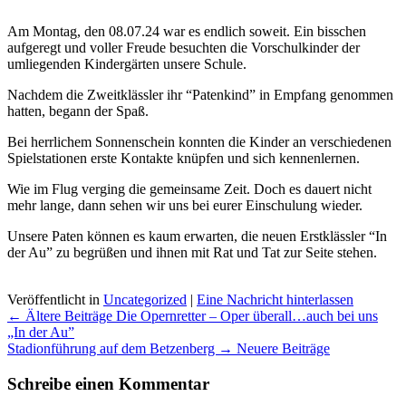
Am Montag, den 08.07.24 war es endlich soweit. Ein bisschen
aufgeregt und voller Freude besuchten die Vorschulkinder der
umliegenden Kindergärten unsere Schule.
Nachdem die Zweitklässler ihr “Patenkind” in Empfang genommen
hatten, begann der Spaß.
Bei herrlichem Sonnenschein konnten die Kinder an verschiedenen
Spielstationen erste Kontakte knüpfen und sich kennenlernen.
Wie im Flug verging die gemeinsame Zeit. Doch es dauert nicht
mehr lange, dann sehen wir uns bei eurer Einschulung wieder.
Unsere Paten können es kaum erwarten, die neuen Erstklässler “In
der Au” zu begrüßen und ihnen mit Rat und Tat zur Seite stehen.
Veröffentlicht in
Uncategorized
|
Eine Nachricht hinterlassen
Beitrags
← Ältere Beiträge
Die Opernretter – Oper überall…auch bei uns
Übersicht
„In der Au”
Stadionführung auf dem Betzenberg
→ Neuere Beiträge
Schreibe einen Kommentar