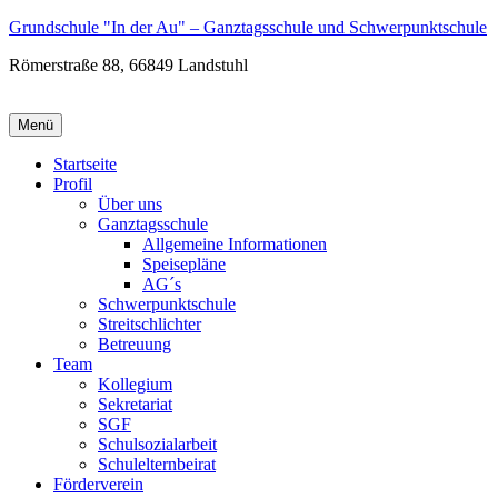
Zum
Grundschule "In der Au" – Ganztagsschule und Schwerpunktschule
Inhalt
Römerstraße 88, 66849 Landstuhl
wechseln
Menü
Startseite
Profil
Über uns
Ganztagsschule
Allgemeine Informationen
Speisepläne
AG´s
Schwerpunktschule
Streitschlichter
Betreuung
Team
Kollegium
Sekretariat
SGF
Schulsozialarbeit
Schulelternbeirat
Förderverein