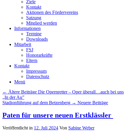
Ziele
Kontakt
Aktionen des Fördervereins
Satzung
Mitglied werden
Informationen
Termine
Downloads
Mitarbeit
FSJ
Honorarkräfte
Eltern
Kontakt
Impressum
Datenschutz
Menü
Beitrags
← Ältere Beiträge
Die Opernretter – Oper überall…auch bei uns
Übersicht
„In der Au”
Stadionführung auf dem Betzenberg
→ Neuere Beiträge
Paten für unsere neuen Erstklässler
Veröffentlicht in
12. Juli 2024
Von
Sabine Weber